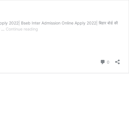
2022| Bseb Inter Admission Online Apply 2022| बिहार बोर्ड की
11th
ें …
Continue reading
Admission
Online
Apply
2022|
बिहार
Comment
0
बोर्ड
इंटर
एडमिशन
Online
शुरू
ऐसे
करे