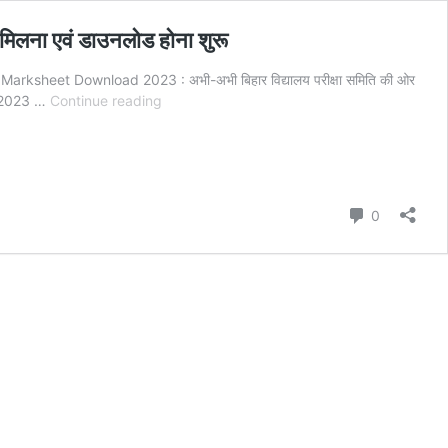
लना एवं डाउनलोड होना शुरू
eet Download 2023 : अभी-अभी बिहार विद्यालय परीक्षा समिति की ओर
Bihar
्षा 2023 …
Continue reading
Board
inter
Matric
Marksheet
Download
Comment
0
2023
:
बिहार
बोर्ड
इंटर
मैट्रिक
2023
मार्कशीट
मिलना
एवं
डाउनलोड