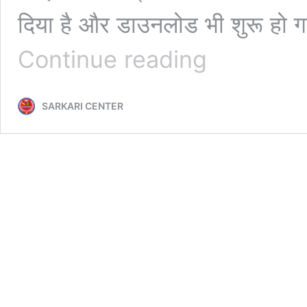
दिया है और डाउनलोड भी शुरू हो 
Inter
Continue reading
Matric
Final
Registration
SARKARI CENTER
Card
2023
Download|
बिहार
बोर्ड
ने
जारी
किया
इंटर
मैट्रिक
2023
फाइनल
रजिस्ट्रेशन
कार्ड