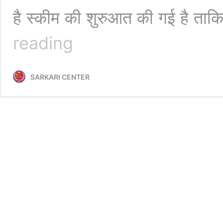
है स्कीम की शुरुआत की गई है ता
महिला
reading
पर्सनल
लोन
कैसे
SARKARI CENTER
मिलता
है?
जानें
कौन
सा
बैंक
से
कम
ब्याज
दर
पे
मिलेगा