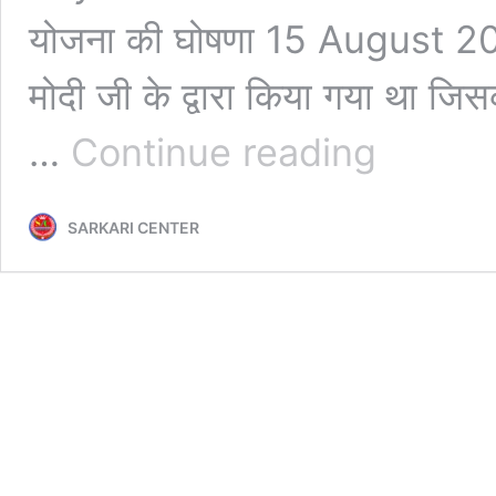
योजना की घोषणा 15 August 2014 क
मोदी जी के द्वारा किया गया था ज
PM
…
Continue reading
Jan
Dhan
Yojana
SARKARI CENTER
₹.10,000
Payment
Check:
इन
सभी
लोगो
के
खाते
में
आया
जन
धन