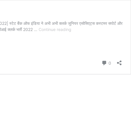
ैंक ऑफ इंडिया ने अभी अभी क्लर्क जूनियर एसोसिएट्स कस्टमर सपोर्ट और
SBI
बीआई क्लर्क भर्ती 2022 …
Continue reading
Clerk
Recruitment
2022|
SBI
क्लर्क
Comment
0
जूनियर
एसोसिएट्स
भर्ती
5008
पदों
के
लिए,
आवेदन
शुरू