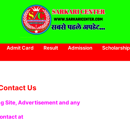
SARKARI CENTER
www.sarkaricenter.com
Admit Card
Result
Admission
Scholarship
Contact Us
ng Site, Advertisement and any
contact at