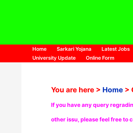
Skip
to
content
Home
Sarkari Yojana
Latest Jobs
University Update
Online Form
You are here >
Home
> 
If you have any query regradi
other issu, please feel free to 