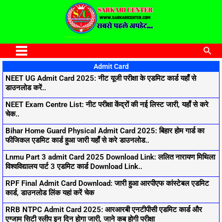
to
content
SARKARI CENTER
www.sarkaricenter.com
Sea
Main
Admit Card
Menu
NEET UG Admit Card 2025: नीट यूजी परीक्षा के एडमिट कार्ड यहाँ से
P
P
P
P
P
डाउनलोड करें..
a
a
a
a
a
NEET Exam Centre List: नीट परीक्षा केंद्रों की नई लिस्ट जारी, यहाँ से करे
g
g
g
g
g
चेक..
e
e
e
e
e
Bihar Home Guard Physical Admit Card 2025: बिहार होम गार्ड का
फीजिकल एडमिट कार्ड हुआ जारी यहाँ से करे डाउनलोड..
Lnmu Part 3 admit Card 2025 Download Link: ललित नारायण मिथिला
विश्वविद्यालय पार्ट 3 एडमिट कार्ड Download Link..
RPF Final Admit Card Download: जारी हुआ आरपीएफ कांस्टेबल एडमिट
कार्ड, डाउनलोड लिंक यहां करें चेक
RRB NTPC Admit Card 2025: आरआरबी एनटीपीसी एडमिट कार्ड और
एग्जाम सिटी स्लीप इन दिन होगा जारी, जाने कब होगी परीक्षा