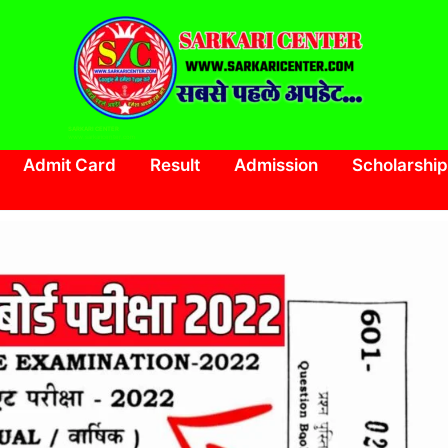
SARKARI CENTER
www.sarkaricenter.com
Admit Card
Result
Admission
Scholarship