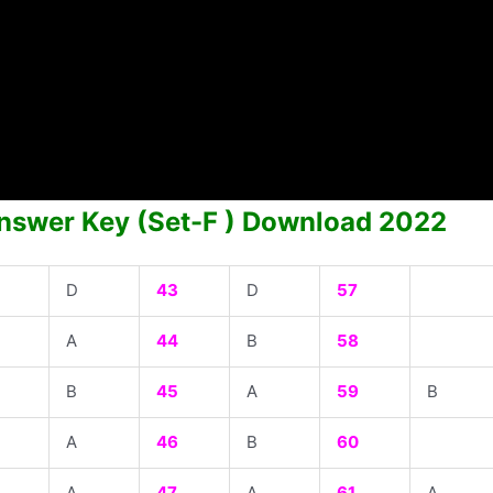
Answer Key (Set-F ) Download 2022
D
43
D
57
A
44
B
58
B
45
A
59
B
A
46
B
60
A
47
A
61
A