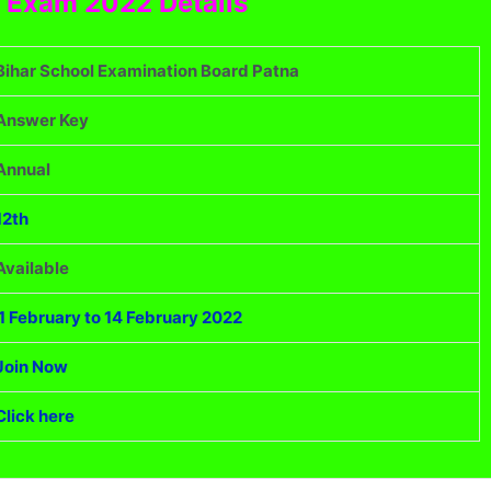
d Exam 2022 Details
Bihar School Examination Board Patna
Answer Key
Annual
12th
Available
1 February to 14 February 2022
Join Now
Click here