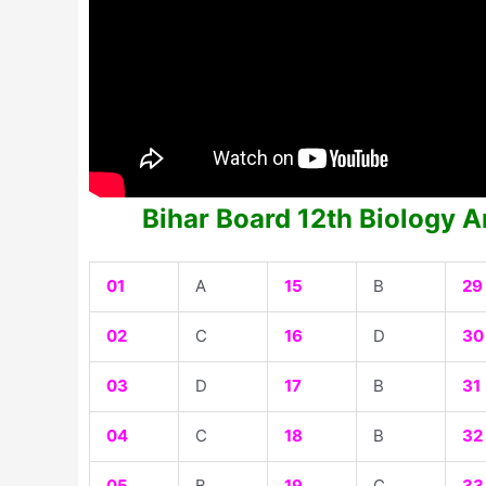
Bihar Board 12th Biology 
01
A
15
B
29
02
C
16
D
30
03
D
17
B
31
04
C
18
B
32
05
B
19
C
33