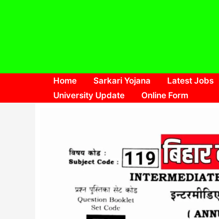
Skip
to
content
Home
Sarkari Yojana
Latest Jobs
University Update
Online Form