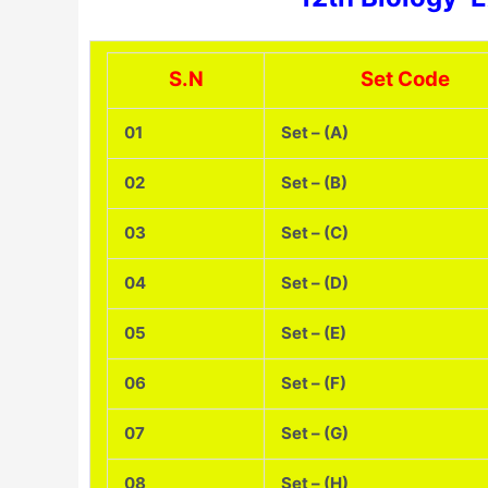
S.N
Set Code
01
Set – (A)
02
Set – (B)
03
Set – (C)
04
Set – (D)
05
Set – (E)
06
Set – (F)
07
Set – (G)
08
Set – (H)