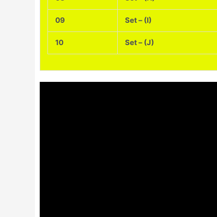
09
Set – (I)
10
Set – (J)