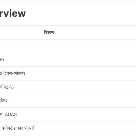
rview
विवरण
ित)
 (एक्स-शोरूम)
ो पेट्रोल
लीटर
ैग, ADAS
, कनेक्टेड कार फीचर्स