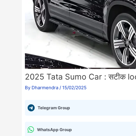
2025 Tata Sumo Car : सटीक look मे
By
Dharmendra
/
15/02/2025
Telegram Group
WhatsApp Group