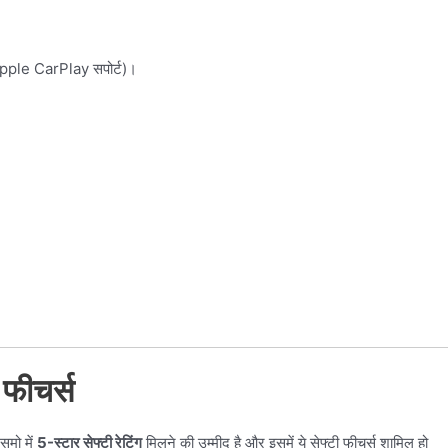
ple CarPlay सपोर्ट)।
फीचर्स
ुमो में
5-स्टार सेफ्टी रेटिंग
मिलने की उम्मीद है और इसमें ये सेफ्टी फीचर्स शामिल हो