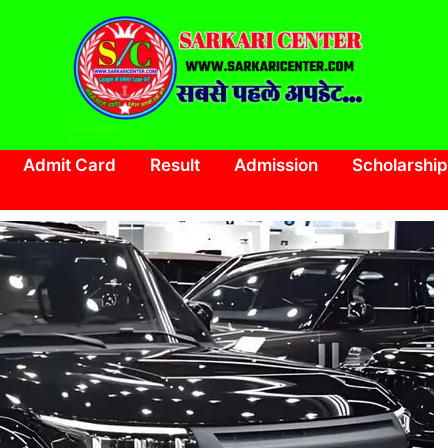
SARKARI CENTER
www.sarkaricenter.com
Admit Card
Result
Admission
Scholarship