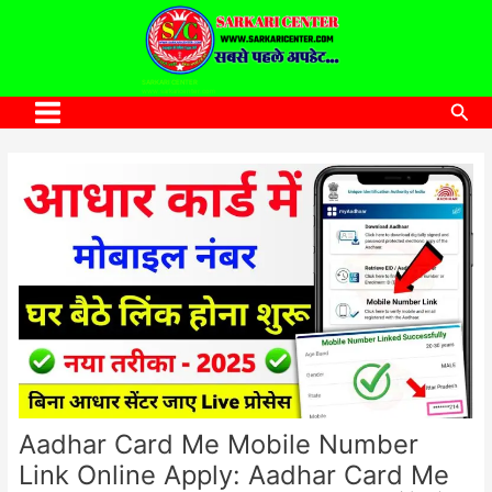
to
content
SARKARI CENTER
www.sarkaricenter.com
Sea
Main
Menu
Aadhar Card Me Mobile Number
Link Online Apply: Aadhar Card Me