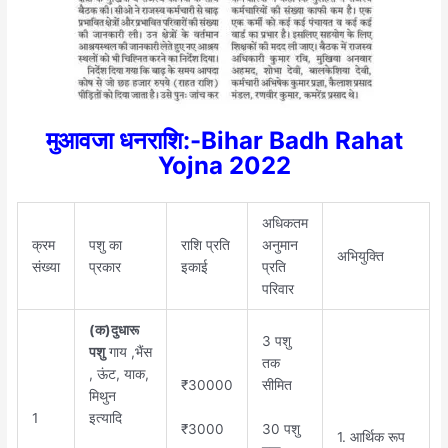
मुआवजा धनराशि:-Bihar Badh Rahat
Yojna 2022
अधिकतम
क्रम
पशु का
राशि प्रति
अनुमान
अभियुक्ति
संख्या
प्रकार
इकाई
प्रति
परिवार
(क)दुधारू
3 पशु
पशु
गाय ,भैंस
तक
, ऊंट, याक,
₹30000
सीमित
मिथुन
1
इत्यादि
₹3000
30 पशु
1. आर्थिक रूप