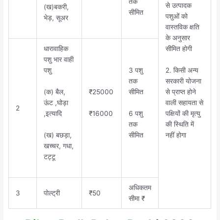
तक
से उत्पादक
(ख)बकरी,
सीमित
पशुओं को
भेड़, सूअर
वास्तविक क्षति
के अनुसार
धारावाहिक
सीमित होगी
पशु भार वाही
2. किसी अन्य
पशु
3 पशु
सरकारी योजना
तक
(क) बैल,
से प्राप्त होने
₹25000
सीमित
ऊंट ,घोड़ा
वाली सहायता से
2
,इत्यादि
₹16000
6 पशु
पक्षियों की मृत्यु
तक
की स्थिति में
(ख) बछड़ा,
सीमित
नहीं होगा
खच्चर, गधा,
टट्टू
अधिकतम
3
पोल्ट्री
₹50
सीमा ₹