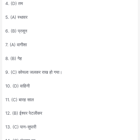
4. (D) तम
5. (A) स्थावर
6. (B) प्रसून
7. (A) वागीशा
8. (B) गेह
9. (C) कोयला जलकर राख हो गया।
10. (D) वाहिनी
11. (C) बारह साल
12. (B) ईश्वर पेटलीकर
13. (C) पान-सुपारी