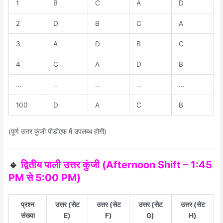
1
B
C
A
D
2
D
B
C
A
3
A
D
B
C
4
C
A
D
B
…
…
…
…
…
100
D
A
C
B
(पूर्ण उत्तर कुंजी पीडीएफ में उपलब्ध होगी)
🔹
द्वितीय पाली उत्तर कुंजी (Afternoon Shift – 1:45
PM से 5:00 PM)
प्रश्न
उत्तर (सेट
उत्तर (सेट
उत्तर (सेट
उत्तर (सेट
संख्या
E)
F)
G)
H)