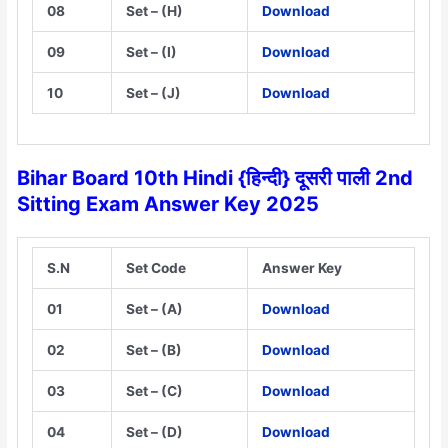
08
Set – (H)
Download
09
Set – (I)
Download
10
Set – (J)
Download
Bihar Board 10th Hindi {हिन्दी} दूसरी पाली
2nd
Sitting Exam Answer Key 2025
S.N
Set Code
Answer Key
01
Set – (A)
Download
02
Set – (B)
Download
03
Set – (C)
Download
04
Set – (D)
Download