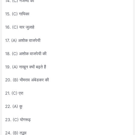
14. (C) नंजम्मा का
15. (C) गायिका
16. (C) यार जुलाहे
17. (A) अशोक वाजपेयी
18. (C) अशोक वाजपेयी की
19. (A) नाखून क्यों बढ़ते हैं
20. (B) भीमराव अंबेडकर की
21. (C) एरा
22. (A) कू
23. (C) योगरूढ़
24. (B) तद्भव