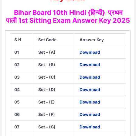
Bihar Board 10th Hindi {हिन्दी}
प्रथम
पाली
1st Sitting Exam Answer Key 2025
S.N
Set Code
Answer Key
01
Set – (A)
Download
02
Set – (B)
Download
03
Set – (C)
Download
04
Set – (D)
Download
05
Set – (E)
Download
06
Set – (F)
Download
07
Set – (G)
Download