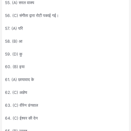
55. (A) सरल वाक्य
56. (C) संगीता द्वारा रोटी पकाई गई।
57. (A) परि
58. (B) आ
59. (D) कु
60. (B) इया
61. (A) छायावाद के
62. (C) अज्ञेय
63. (C) वीरेन डंगवाल
64. (C) ईश्वर की देन
65. (B) उन्नत