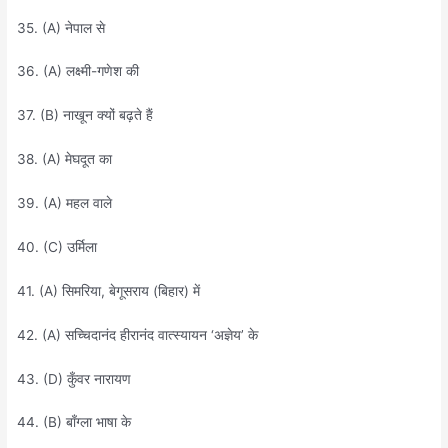
35. (A) नेपाल से
36. (A) लक्ष्मी-गणेश की
37. (B) नाखून क्यों बढ़ते हैं
38. (A) मेघदूत का
39. (A) महल वाले
40. (C) उर्मिला
41. (A) सिमरिया, बेगूसराय (बिहार) में
42. (A) सच्चिदानंद हीरानंद वात्स्यायन ‘अज्ञेय’ के
43. (D) कुँवर नारायण
44. (B) बाँग्ला भाषा के