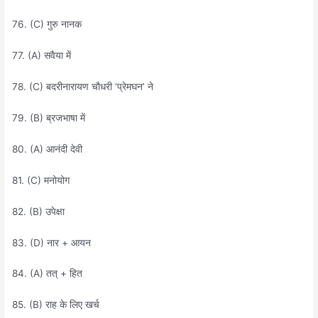
76. (C) गुरु नानक
77. (A) सवैया में
78. (C) बदरीनारायण चौधरी ‘प्रेमघन’ ने
79. (B) ब्रजभाषा में
80. (A) आनंदी देवी
81. (C) मनोयोग
82. (B) उपेक्षा
83. (D) नार + आयन
84. (A) तत् + हित
85. (B) राह के लिए खर्च