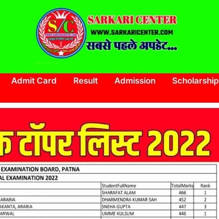
SARKARI CENTER
www.sarkaricenter.com
Admit Card
Result
Admission
Scholarship