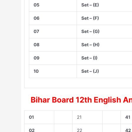
05
Set – (E)
06
Set – (F)
07
Set – (G)
08
Set – (H)
09
Set – (I)
10
Set – (J)
Bihar Board 12th English 
01
21
41
02
22
42