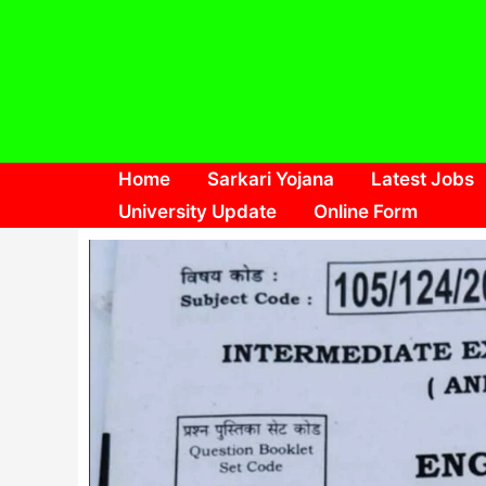
Skip
to
content
Home
Sarkari Yojana
Latest Jobs
University Update
Online Form