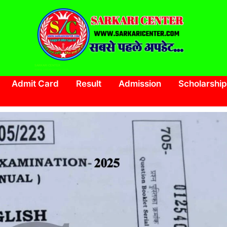
SARKARI CENTER
www.sarkaricenter.com
Admit Card
Result
Admission
Scholarship