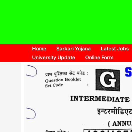
Skip
to
content
Home
Sarkari Yojana
Latest Jobs
University Update
Online Form