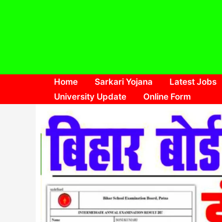
Skip
to
content
Home
Sarkari Yojana
Latest Jobs
University Update
Online Form