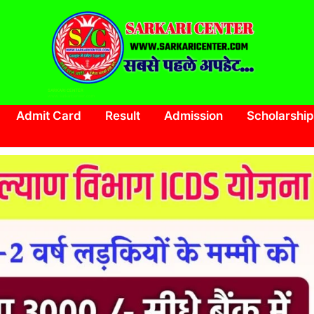
SARKARI CENTER
www.sarkaricenter.com
Admit Card
Result
Admission
Scholarship