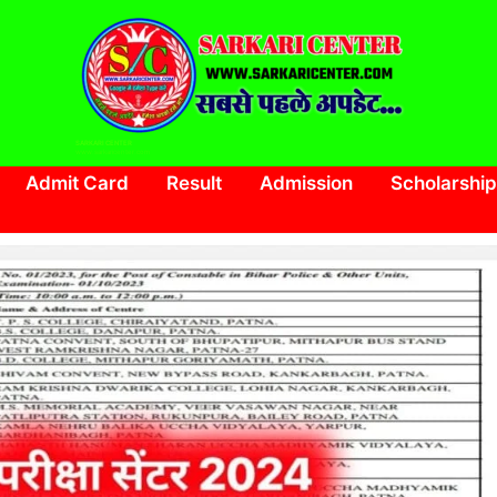
SARKARI CENTER
www.sarkaricenter.com
Admit Card
Result
Admission
Scholarship