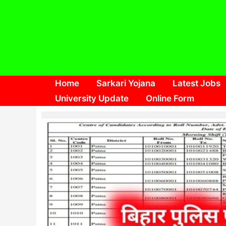
Skip
to
content
Home
Sarkari Yojana
Latest Jobs
University Update
Online Form