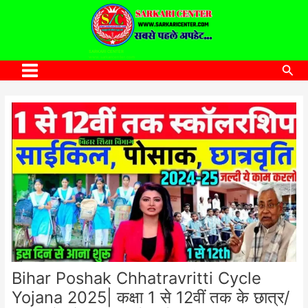
to
content
SARKARI CENTER
www.sarkaricenter.com
Sea
Main
Menu
Bihar Poshak Chhatravritti Cycle
Yojana 2025| कक्षा 1 से 12वीं तक के छात्र/