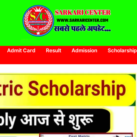
SARKARI CENTER
www.sarkaricenter.com
Admit Card
Result
Admission
Scholarship