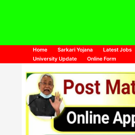
Skip
to
content
Home
Sarkari Yojana
Latest Jobs
University Update
Online Form