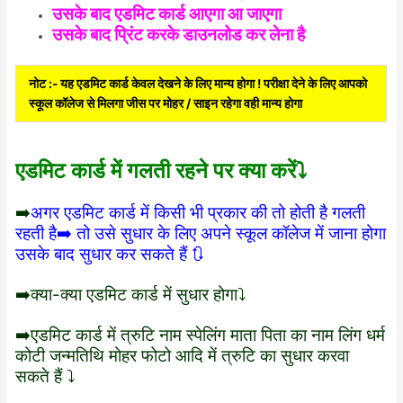
उसके बाद एडमिट कार्ड आएगा आ जाएगा
उसके बाद प्रिंट करके डाउनलोड कर लेना है
नोट :- यह एडमिट कार्ड केवल देखने के लिए मान्य होगा ! परीक्षा देने के लिए आपको
स्कूल कॉलेज से मिलगा जीस पर मोहर / साइन रहेगा वही मान्य होगा
एडमिट कार्ड में गलती रहने पर क्या करें⤵️
➡️
अगर एडमिट कार्ड में किसी भी प्रकार की तो होती है गलती
रहती है➡️ तो उसे सुधार के लिए अपने स्कूल कॉलेज में जाना होगा
उसके बाद सुधार कर सकते हैं 🔃
➡️क्या-क्या एडमिट कार्ड में सुधार होगा⤵️
➡️एडमिट कार्ड में त्रुटि नाम स्पेलिंग माता पिता का नाम लिंग धर्म
कोटी जन्मतिथि मोहर फोटो आदि में त्रुटि का सुधार करवा
सकते हैं ⤵️