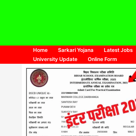
Skip
to
content
Home
Sarkari Yojana
Latest Jobs
University Update
Online Form