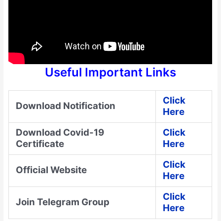
Useful Important Links
Click
Download Notification
Here
Download Covid-19
Click
Certificate
Here
Click
Official Website
Here
Click
Join Telegram Group
Here