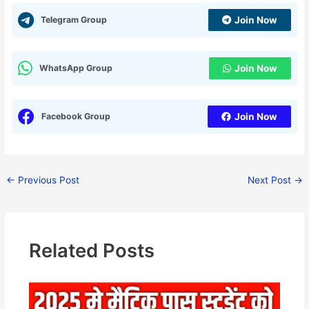
Telegram Group
Join Now
WhatsApp Group
Join Now
Facebook Group
Join Now
←
Previous Post
Next Post
→
Related Posts