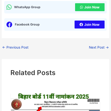
WhatsApp Group
Join Now
Facebook Group
Join Now
←
Previous Post
Next Post
→
Related Posts