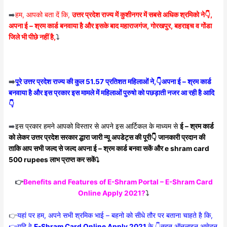
➡️
हम, आपको बता दें कि,
उत्तर प्रदेश राज्य में कुशीनगर में सबसे अधिक श्रमिको ने👇,
अपना ई – श्रम कार्ड बनवाया है और इसके बाद महाराजगंज, गोरखपुर, बहराइच व गोंडा
जिले भी पीछे नहीं है,
⤵️
➡️
पूरे उत्तर प्रदेश राज्य की कुल 51.57 प्रतिशत महिलाओं ने,👇अपना ई – श्रम कार्ड
बनवाया है और इस प्रकार इस मामले में महिलाओं पुरुषो को पछड़ाती नजर आ रही है आदि
👇
➡️
इस प्रकार हमने आपको विस्तार से अपने इस आर्टिकल के माध्यम से
ई – श्रम कार्ड
को लेकर उत्तर प्रदेश सरकार द्धारा जारी न्यू अपडेट्स की पूरी👇 जानकारी प्रदान की
ताकि आप सभी जल्द से जल्द अपना ई – श्रम कार्ड बनवा सकें और e shram card
500 rupees लाभ प्राप्त कर सकें⤵️
👉
Benefits and Features of E-Shram Portal – E-Shram Card
Online Apply 2021?
⤵️
👉
यहां पर हम, अपने सभी श्रमिक भाई – बहनो को सीधे तौर पर बताना चाहते है कि,
👉यदि वे
E-Shram Card Online Apply 2021
के 👇तहत ऑनलाइन आवेदन