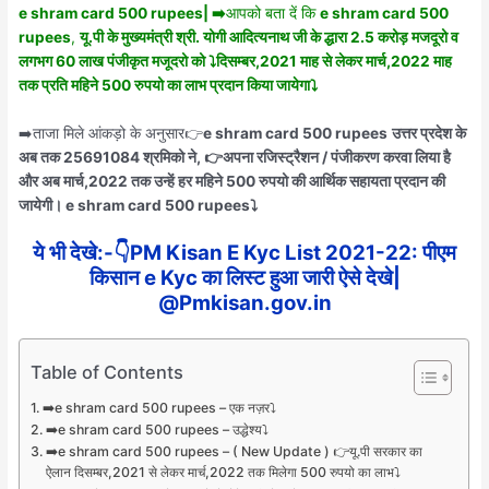
e shram card 500 rupees| ➡️
आपको बता दें कि
e shram card 500
rupees
,
यू.पी के मुख्यमंत्री श्री. योगी आदित्यनाथ जी के द्धारा 2.5 करोड़ मजदूरो व
लगभग 60 लाख पंजीकृत मजूदरो को ⤵️दिसम्बर,2021 माह से लेकर मार्च,2022 माह
तक प्रति महिने 500 रुपयो का लाभ प्रदान किया जायेगा⤵️
➡️ताजा मिले आंकड़ो के अनुसार👉
e shram card 500 rupees
उत्तर प्रदेश के
अब तक 25691084 श्रमिको ने, 👉अपना रजिस्ट्रैशन / पंजीकरण करवा लिया है
और अब मार्च,2022 तक उन्हें हर महिने 500 रुपयो की आर्थिक सहायता प्रदान की
जायेगी। e shram card 500 rupees⤵️
ये भी देखे:-👇
PM Kisan E Kyc List 2021-22: पीएम
किसान e Kyc का लिस्ट हुआ जारी ऐसे देखे|
@Pmkisan.gov.in
Table of Contents
➡️e shram card 500 rupees – एक नज़र⤵️
➡️e shram card 500 rupees – उद्धेश्य⤵️
➡️e shram card 500 rupees – ( New Update ) 👉यू.पी सरकार का
ऐलान दिसम्बर,2021 से लेकर मार्च,2022 तक मिलेगा 500 रुपयो का लाभ⤵️