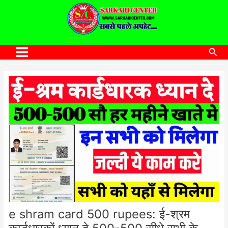
to
content
SARKARI CENTER
www.sarkaricenter.com
Sea
Main
Menu
e shram card 500 rupees: ई-श्रम