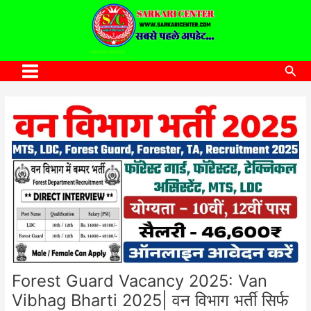
to
content
SARKARI CENTER
www.sarkaricenter.com
Sea
Main
Menu
Forest Guard Vacancy 2025: Van
Vibhag Bharti 2025| वन विभाग भर्ती सिर्फ