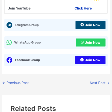
Join YouTube
Click Here
Telegram Group
Join Now
WhatsApp Group
Join Now
Facebook Group
Join Now
←
Previous Post
Next Post
→
Related Posts