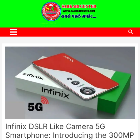
to
content
SARKARI CENTER
www.sarkaricenter.com
Sea
Main
Menu
Infinix DSLR Like Camera 5G
Smartphone: Introducing the 300MP