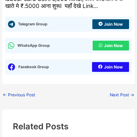
खाते मे ₹.5000 आना शुरूl यहाँ देखे Link…
Telegram Group
Join Now
WhatsApp Group
Join Now
Facebook Group
Join Now
←
Previous Post
Next Post
→
Related Posts