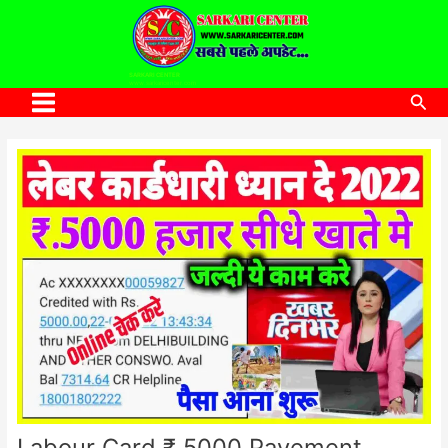
to
content
SARKARI CENTER
www.sarkaricenter.com
Sea
Main
Menu
Labour Card ₹.5000 Payement