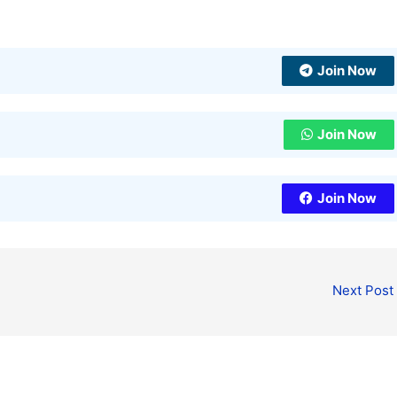
Join Now
Join Now
Join Now
Next Post