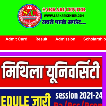
SARKARI CENTER
www.sarkaricenter.com
Admit Card
Result
Admission
Scholarship