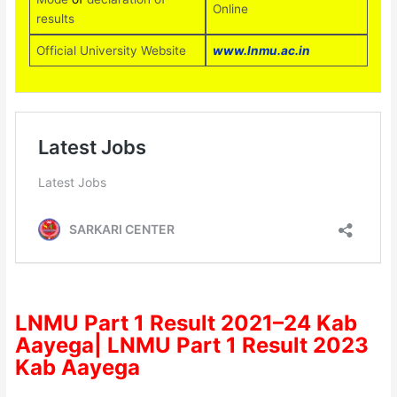
Online
results
Official University Website
www.lnmu.ac.in
LNMU Part 1 Result
2021
–
24
Kab
Aayega| LNMU Part 1 Result
2023
Kab Aayega