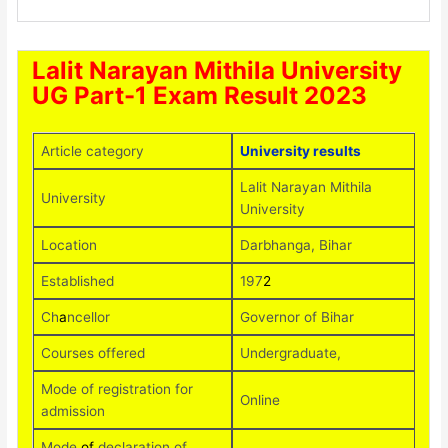
Lalit Narayan Mithila University
UG Part-1 Exam Result 2023
Article category
University results
Lalit Narayan Mithila
University
University
Location
Darbhanga, Bihar
Established
197
2
Ch
a
ncellor
Governor of Bihar
Courses offered
Undergraduate,
Mode of registration for
Online
admission
Mode
of
declaration of