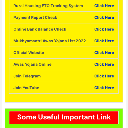
Rural Housing FTO Tracking System
Click Here
Payment Report Check
Click Here
Online Bank Balance Check
Click Here
Mukhyamantri Awas Yojana List 2022
Click Here
Official Website
Click Here
Awas Yojana Online
Click Here
Join Telegram
Click Here
Join YouTube
Click Here
Some Useful Important Link