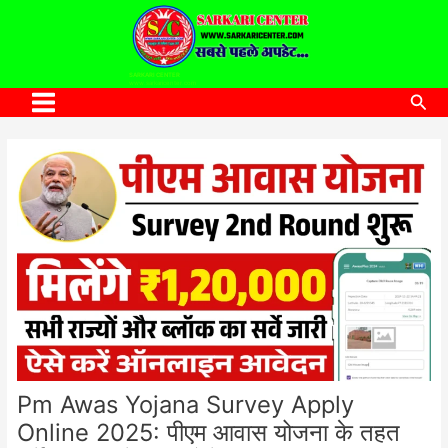
to
content
SARKARI CENTER
www.sarkaricenter.com
Sea
Main
Menu
Pm Awas Yojana Survey Apply
Online 2025: पीएम आवास योजना के तहत