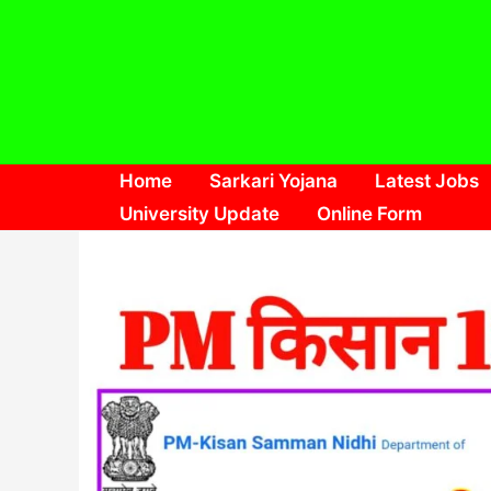
Skip
to
content
Home
Sarkari Yojana
Latest Jobs
University Update
Online Form