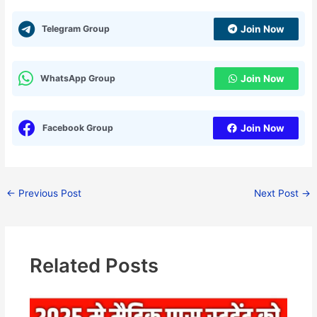
Telegram Group
Join Now
WhatsApp Group
Join Now
Facebook Group
Join Now
←
Previous Post
Next Post
→
Related Posts