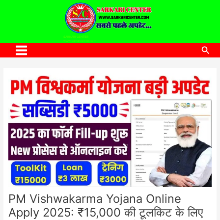
to
content
SARKARI CENTER
www.sarkaricenter.com
Sea
Main
Menu
PM Vishwakarma Yojana Online
Apply 2025: ₹15,000 की टूलकिट के लिए