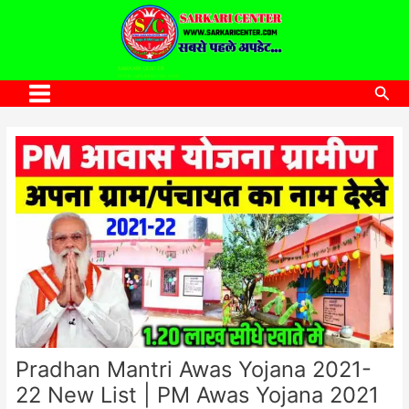
to
content
SARKARI CENTER
www.sarkaricenter.com
Sea
Main
Menu
Pradhan Mantri Awas Yojana 2021-
22 New List | PM Awas Yojana 2021