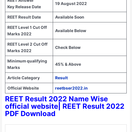
REET Answer
19 August 2022
Key Release Date
REET Result Date
Available Soon
REET Level 1 Cut Off
Available Below
Marks 2022
REET Level 2 Cut Off
Check Below
Marks 2022
Minimum qualifying
45% & Above
Marks
Article Category
Result
Official Website
reetbser2022.in
REET Result 2022 Name Wise
official website| REET Result 2022
PDF Download