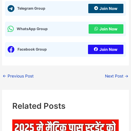
Telegram Group
Join Now
WhatsApp Group
Join Now
Facebook Group
Join Now
←
Previous Post
Next Post
→
Related Posts