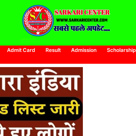
SARKARI CENTER
www.sarkaricenter.com
Admit Card
Result
Admission
Scholarship