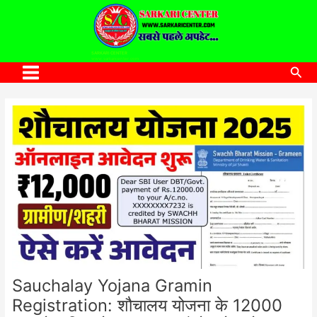
to
content
SARKARI CENTER
www.sarkaricenter.com
Sea
Main
Menu
Sauchalay Yojana Gramin
Registration: शौचालय योजना के 12000