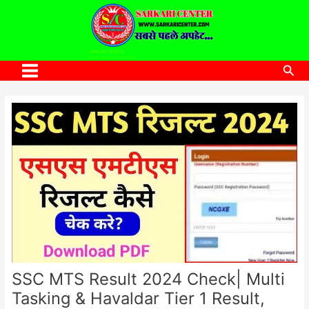
to
content
SARKARI CENTER
www.sarkaricenter.com
Sea
Main
Menu
SSC MTS Result 2024 Check| Multi
Tasking & Havaldar Tier 1 Result,