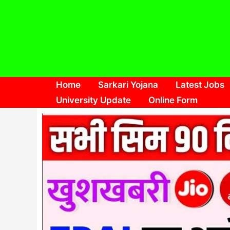
Skip
to
content
Home
Sarkari Yojana
Latest Jobs
University Update
Online Form