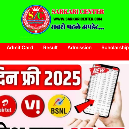
SARKARI CENTER
www.sarkaricenter.com
Admit Card
Result
Admission
Scholarship