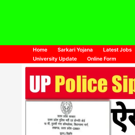
Skip
to
content
Home
Sarkari Yojana
Latest Jobs
University Update
Online Form