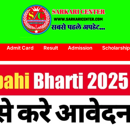
SARKARI CENTER
www.sarkaricenter.com
Admit Card
Result
Admission
Scholarship