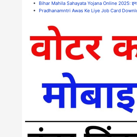
Bihar Mahila Sahayata Yojana Online 2025: इन सभी म
Pradhanamntri Awas Ke Liye Job Card Download 202