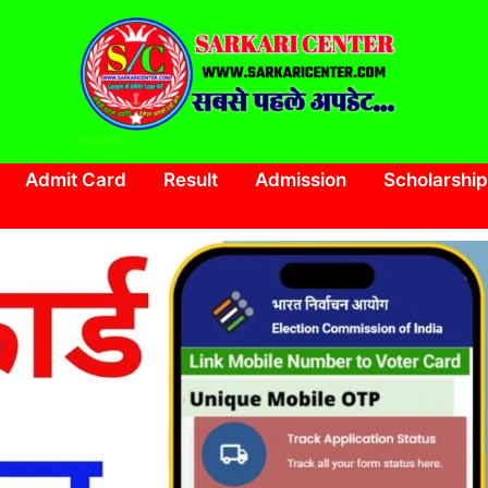
SARKARI CENTER
www.sarkaricenter.com
Admit Card
Result
Admission
Scholarship