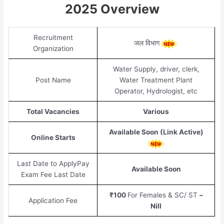
2025 Overview
Recruitment
जल विभाग
Organization
Water Supply, driver, clerk,
Post Name
Water Treatment Plant
Operator, Hydrologist, etc
Total Vacancies
Various
Available Soon
(Link Active)
Online Starts
Last Date to ApplyPay
Available Soon
Exam Fee Last Date
₹100
For Females & SC/ ST
–
Application Fee
Nill