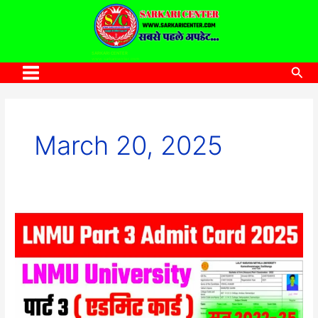
to
content
SARKARI CENTER
www.sarkaricenter.com
Sea
Main
Menu
March 20, 2025
Lnmu
Part
3
admit
Card
2025 Download
Link: