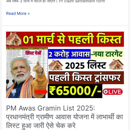
अब सिर्फ 3 दिनों में सेटल हो जाएगा। Pf claim settlement form
Read More »
PM
Awas
Gramin
List
2025:
प्रधानमंत्री
ग्रामीण
आवास
योजना
में
लाभार्थी
का
PM Awas Gramin List 2025:
लिस्ट
प्रधानमंत्री ग्रामीण आवास योजना में लाभार्थी का
हुआ
लिस्ट हुआ जारी ऐसे चेक करे
जारी