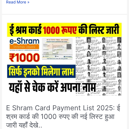
Read More »
E
Shram
Card
Payment
List
2025:
ई
श्रम
कार्ड
की
1000
रुपए
की
नई
E Shram Card Payment List 2025: ई
लिस्ट
श्रम कार्ड की 1000 रुपए की नई लिस्ट हुआ
हुआ
जारी यहाँ देखे..
जारी