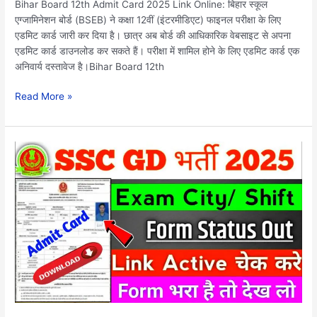
करे
Bihar Board 12th Admit Card 2025 Link Online: बिहार स्कूल
डाऊनलोड..
एग्जामिनेशन बोर्ड (BSEB) ने कक्षा 12वीं (इंटरमीडिएट) फाइनल परीक्षा के लिए
एडमिट कार्ड जारी कर दिया है। छात्र अब बोर्ड की आधिकारिक वेबसाइट से अपना
एडमिट कार्ड डाउनलोड कर सकते हैं। परीक्षा में शामिल होने के लिए एडमिट कार्ड एक
अनिवार्य दस्तावेज है।Bihar Board 12th
Read More »
SSC
GD
Application
Status
2025:
इस
दिन
जारी
होगा
एसएससी
जीडी