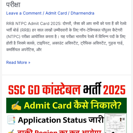
होगा
परीक्षा
जारी,
Leave a Comment
/
Admit Card
/
Dharmendra
जाने
कब
RRB NTPC Admit Card 2025: दोस्तों, जैसा की आप सभी को पता हैं की रेलवे
होगी
भर्ती बोर्ड (RRB) हर साल लाखों उम्मीदवारों के लिए नॉन-टेक्निकल पॉपुलर कैटेगरी
परीक्षा
(NTPC) परीक्षा आयोजित करता है। यह परीक्षा भारतीय रेलवे में विभिन्न पदों के लिए
होती है जिसमे क्लर्क, टाइपिस्ट, अकाउंट असिस्टेंट, ट्रैफिक असिस्टेंट, गुड्स गार्ड,
कमर्शियल अपरेंटिस, और
Read More »
SSC
GD
Admit
Card
Download
2025
Link:
SSC