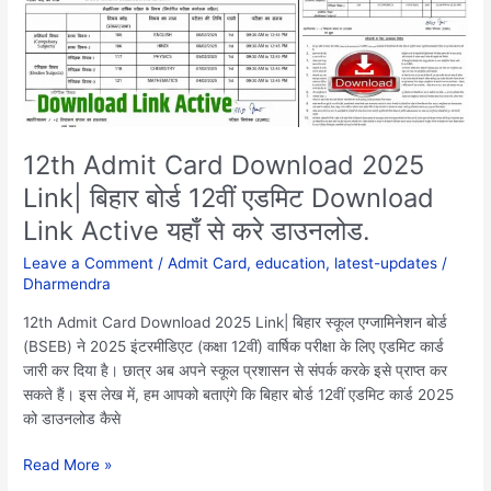
Link|
बिहार
बोर्ड
12वीं
एडमिट
Download
Link
12th Admit Card Download 2025
Active
Link| बिहार बोर्ड 12वीं एडमिट Download
यहाँ
Link Active यहाँ से करे डाउनलोड.
से
करे
Leave a Comment
/
Admit Card
,
education
,
latest-updates
/
डाउनलोड.
Dharmendra
12th Admit Card Download 2025 Link| बिहार स्कूल एग्जामिनेशन बोर्ड
(BSEB) ने 2025 इंटरमीडिएट (कक्षा 12वीं) वार्षिक परीक्षा के लिए एडमिट कार्ड
जारी कर दिया है। छात्र अब अपने स्कूल प्रशासन से संपर्क करके इसे प्राप्त कर
सकते हैं। इस लेख में, हम आपको बताएंगे कि बिहार बोर्ड 12वीं एडमिट कार्ड 2025
को डाउनलोड कैसे
Read More »