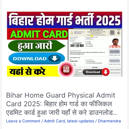
Bihar
Home
Guard
Physical
Admit
Card
2025:
बिहार
होम
गार्ड
का
फीजिकल
एडमिट
कार्ड
Bihar Home Guard Physical Admit
हुआ
जारी
Card 2025: बिहार होम गार्ड का फीजिकल
यहाँ
एडमिट कार्ड हुआ जारी यहाँ से करे डाउनलोड..
से
करे
Leave a Comment
/
Admit Card
,
latest-updates
/
Dharmendra
डाउनलोड..