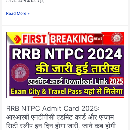
उन उम्मीदवारों के लिए बेहद
Read More »
RRB
NTPC
Admit
Card
2025:
आरआरबी
एनटीपीसी
एडमिट
कार्ड
और
एग्जाम
सिटी
RRB NTPC Admit Card 2025:
स्लीप
आरआरबी एनटीपीसी एडमिट कार्ड और एग्जाम
इन
सिटी स्लीप इन दिन होगा जारी, जाने कब होगी
दिन