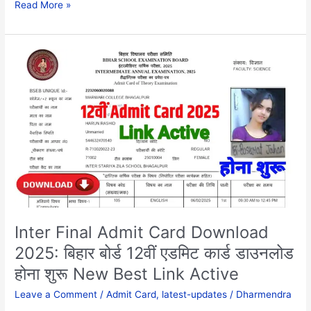
Read More »
Inter
Final
Admit
Card
Download
2025:
बिहार
बोर्ड
12वीं
एडमिट
कार्ड
डाउनलोड
Inter Final Admit Card Download
होना
2025: बिहार बोर्ड 12वीं एडमिट कार्ड डाउनलोड
शुरू
होना शुरू New Best Link Active
New
Best
Leave a Comment
/
Admit Card
,
latest-updates
/
Dharmendra
Link