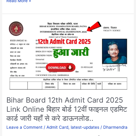
Read More »
Bihar
Board
12th
Admit
Card
2025
Link
Online
बिहार
बोर्ड
12वीं
फाइनल
Bihar Board 12th Admit Card 2025
एडमिट
Link Online बिहार बोर्ड 12वीं फाइनल एडमिट
कार्ड
कार्ड जारी यहाँ से करे डाऊनलोड..
जारी
यहाँ
Leave a Comment
/
Admit Card
,
latest-updates
/
Dharmendra
से