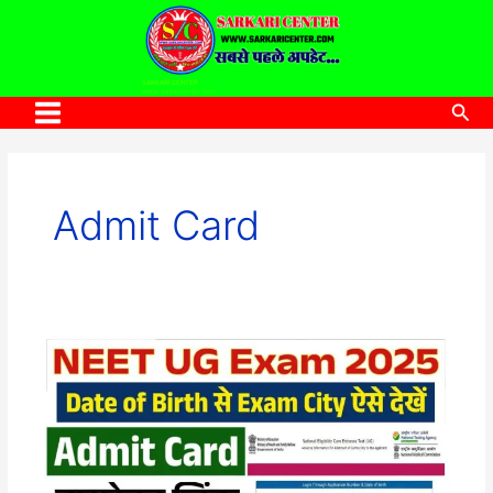
to
content
SARKARI CENTER
www.sarkaricenter.com
Sea
Main
Menu
Admit Card
NEET
UG
Admit
Card
2025:
नीट
यूजी