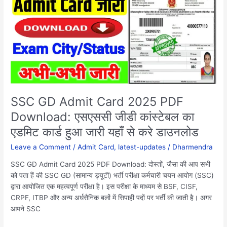
Card
2025
PDF
Download:
एसएससी
जीडी
कांस्टेबल
का
एडमिट
SSC GD Admit Card 2025 PDF
कार्ड
Download: एसएससी जीडी कांस्टेबल का
हुआ
एडमिट कार्ड हुआ जारी यहाँ से करे डाउनलोड
जारी
यहाँ
Leave a Comment
/
Admit Card
,
latest-updates
/
Dharmendra
से
करे
SSC GD Admit Card 2025 PDF Download: दोस्तों, जैसा की आप सभी
डाउनलोड
को पता हैं की SSC GD (सामान्य ड्यूटी) भर्ती परीक्षा कर्मचारी चयन आयोग (SSC)
द्वारा आयोजित एक महत्वपूर्ण परीक्षा है। इस परीक्षा के माध्यम से BSF, CISF,
CRPF, ITBP और अन्य अर्धसैनिक बलों में सिपाही पदों पर भर्ती की जाती है। अगर
आपने SSC