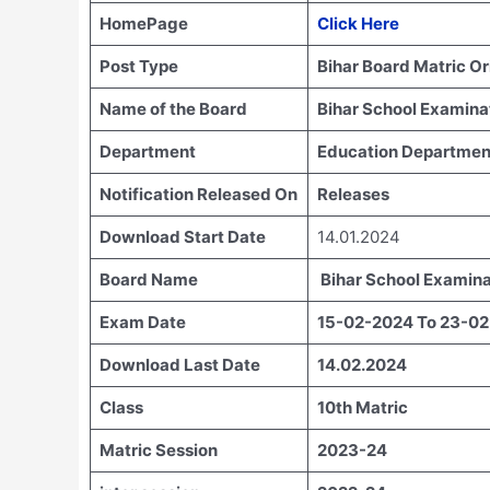
HomePage
Click Here
Post Type
Bihar Board Matric O
Name of the Board
Bihar School Examina
Department
Education Department
Notification Released On
Releases
Download Start Date
14.01.2024
Board Name
Bihar School Examina
Exam Date
15-02-2024 To 23-0
Download Last Date
14.02.2024
Class
10th Matric
Matric Session
2023-24