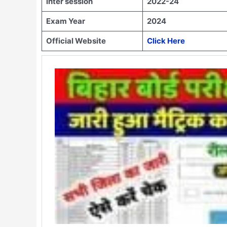
inter session
2022-24
Exam Year
2024
Official Website
Click Here