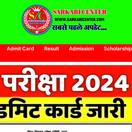
SARKARI CENTER
www.sarkaricenter.com
Admit Card
Result
Admission
Scholarship