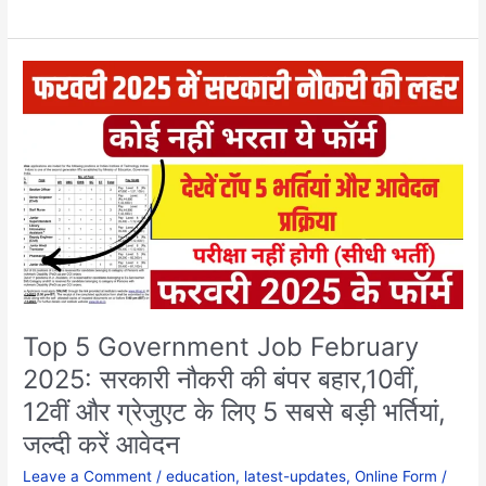
Top
5
Government
Job
February
2025:
सरकारी
नौकरी
की
बंपर
बहार,10वीं,
12वीं
Top 5 Government Job February
और
2025: सरकारी नौकरी की बंपर बहार,10वीं,
ग्रेजुएट
12वीं और ग्रेजुएट के लिए 5 सबसे बड़ी भर्तियां,
के
लिए
जल्दी करें आवेदन
5
Leave a Comment
/
education
,
latest-updates
,
Online Form
/
सबसे