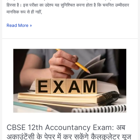
क्या
हिस्सा है। इस परीक्षा का उद्देश्य यह सुनिश्चित करना होता है कि चयनित उम्मीदवार
हैं
मानसिक रूप से ही नहीं,
नियम,
यहां
Read More »
देखें..
CBSE
12th
Accountancy
Exam:
अब
अकाउंटेंसी
के
पेपर
में
कर
सकेंगे
कैलकुलेटर
CBSE 12th Accountancy Exam: अब
यूज
अकाउंटेंसी के पेपर में कर सकेंगे कैलकुलेटर यूज
करने