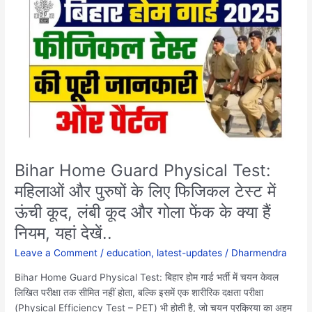
Home
Guard
Physical
Test:
महिलाओं
और
पुरुषों
के
लिए
फिजिकल
टेस्ट
Bihar Home Guard Physical Test:
में
महिलाओं और पुरुषों के लिए फिजिकल टेस्ट में
ऊंची
ऊंची कूद, लंबी कूद और गोला फेंक के क्या हैं
कूद,
लंबी
नियम, यहां देखें..
कूद
Leave a Comment
/
education
,
latest-updates
/
Dharmendra
और
गोला
Bihar Home Guard Physical Test: बिहार होम गार्ड भर्ती में चयन केवल
फेंक
लिखित परीक्षा तक सीमित नहीं होता, बल्कि इसमें एक शारीरिक दक्षता परीक्षा
के
(Physical Efficiency Test – PET) भी होती है, जो चयन प्रक्रिया का अहम