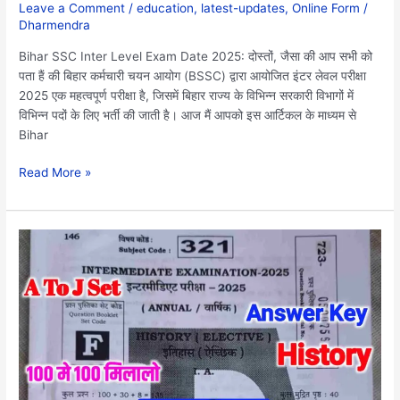
Leave a Comment
/
education
,
latest-updates
,
Online Form
/
एडमिट
Dharmendra
कार्ड
जारी?
Bihar SSC Inter Level Exam Date 2025: दोस्तों, जैसा की आप सभी को
पता हैं की बिहार कर्मचारी चयन आयोग (BSSC) द्वारा आयोजित इंटर लेवल परीक्षा
2025 एक महत्वपूर्ण परीक्षा है, जिसमें बिहार राज्य के विभिन्न सरकारी विभागों में
विभिन्न पदों के लिए भर्ती की जाती है। आज मैं आपको इस आर्टिकल के माध्यम से
Bihar
Read More »
Bihar
Board
12th
History
Answer
Key
2025:
बिहार
बोर्ड