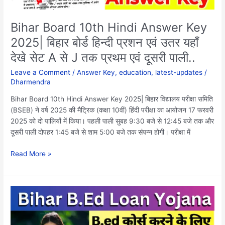
प्रशन
एवं
Bihar Board 10th Hindi Answer Key
उतर
2025| बिहार बोर्ड हिन्दी प्रशन एवं उतर यहाँ
यहाँ
देखे सेट A से J तक प्रथम एवं दूसरी पाली..
देखे
सेट
Leave a Comment
/
Answer Key
,
education
,
latest-updates
/
A
Dharmendra
से
J
Bihar Board 10th Hindi Answer Key 2025| बिहार विद्यालय परीक्षा समिति
तक
(BSEB) ने वर्ष 2025 की मैट्रिक (कक्षा 10वीं) हिंदी परीक्षा का आयोजन 17 फरवरी
प्रथम
2025 को दो पालियों में किया। पहली पाली सुबह 9:30 बजे से 12:45 बजे तक और
एवं
दूसरी पाली दोपहर 1:45 बजे से शाम 5:00 बजे तक संपन्न होगी। परीक्षा में
दूसरी
Read More »
पाली..
Bihar
BEd
Course
Loan