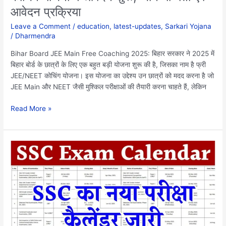
लिए
आवेदन प्रक्रिया
फ्री
JEE/NEET
Leave a Comment
/
education
,
latest-updates
,
Sarkari Yojana
कोचिंग
/
Dharmendra
योजना
Bihar Board JEE Main Free Coaching 2025: बिहार सरकार ने 2025 में
में
बिहार बोर्ड के छात्रों के लिए एक बहुत बड़ी योजना शुरू की है, जिसका नाम है फ्री
आवेदन
JEE/NEET कोचिंग योजना। इस योजना का उद्देश्य उन छात्रों को मदद करना है जो
शुरू,
JEE Main और NEET जैसी मुश्किल परीक्षाओं की तैयारी करना चाहते हैं, लेकिन
जाने
योग्यता
Read More »
एवं
आवेदन
प्रक्रिया
SSC
Exam
Calendar
2025:
स्टाफ
सिलेक्शन
कमीशन
ने