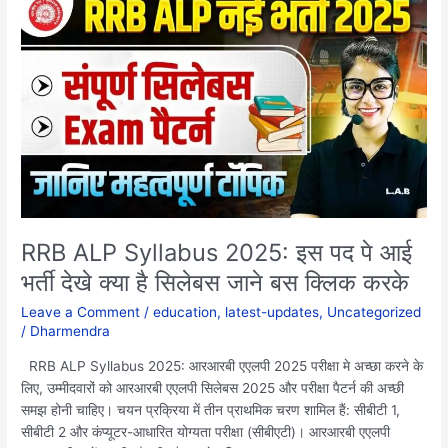
ALP
Syllabus
2025:
इस
पद
पे
आई
भर्ती
देखे
क्या
है
RRB ALP Syllabus 2025: इस पद पे आई
सिलेबस
भर्ती देखे क्या है सिलेबस जाने बस क्लिक करके
जाने
बस
Leave a Comment
/
education
,
latest-updates
,
Uncategorized
क्लिक
/
Dharmendra
करके
RRB ALP Syllabus 2025: आरआरबी एएलपी 2025 परीक्षा मे अच्छा करने के
लिए, उम्मीदवारों को आरआरबी एएलपी सिलेबस 2025 और परीक्षा पैटर्न की अच्छी
समझ होनी चाहिए। चयन प्रक्रिया में तीन प्राथमिक चरण शामिल हैं: सीबीटी 1,
सीबीटी 2 और कंप्यूटर-आधारित योग्यता परीक्षा (सीबीएटी)। आरआरबी एएलपी