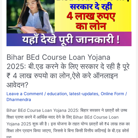
Yojana
2025:
बी.एड
करने
के
लिए
सरकार
दे
Bihar BEd Course Loan Yojana
रही
2025: बी.एड करने के लिए सरकार दे रही है पूरे
है
₹ 4 लाख रुपयो का लोन,ऐसे करे ऑनलाइन
पूरे
₹
आवेदन?
4
Leave a Comment
/
education
,
latest-updates
,
Online Form
/
लाख
Dharmendra
रुपयो
का
Bihar BEd Course Loan Yojana 2025: बिहार सरकार ने छात्रों को उच्च
लोन,ऐसे
शिक्षा प्राप्त करने में आर्थिक मदद देने के लिए Bihar BEd Course Loan
करे
Yojana 2025 शुरू की है। इस योजना के तहत योग्य छात्रों को ₹4 लाख तक का
ऑनलाइन
शिक्षा लोन प्रदान किया जाएगा, जिससे वे बिना किसी वित्तीय कठिनाई के बी.एड कोर्स
आवेदन?
पूरा