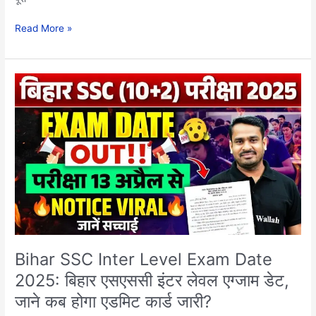
Read More »
Bihar
SSC
Inter
Level
Exam
Date
2025:
बिहार
एसएससी
इंटर
लेवल
एग्जाम
Bihar SSC Inter Level Exam Date
डेट,
2025: बिहार एसएससी इंटर लेवल एग्जाम डेट,
जाने
जाने कब होगा एडमिट कार्ड जारी?
कब
होगा