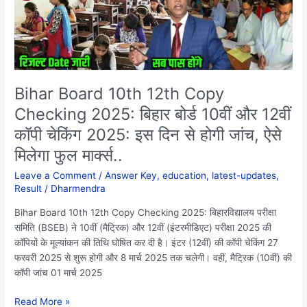
2025:
बिहार
बोर्ड
10वीं
और
12वीं
Bihar Board 10th 12th Copy
कॉपी
Checking 2025: बिहार बोर्ड 10वीं और 12वीं
चेकिंग
कॉपी चेकिंग 2025: इस दिन से होगी जांच, ऐसे
2025:
इस
मिलेगा फुल मार्क्स..
दिन
Leave a Comment
/
Answer Key
,
education
,
latest-updates
,
से
Result
/
Dharmendra
होगी
जांच,
Bihar Board 10th 12th Copy Checking 2025: बिहारविद्यालय परीक्षा
ऐसे
समिति (BSEB) ने 10वीं (मैट्रिक) और 12वीं (इंटरमीडिएट) परीक्षा 2025 की
मिलेगा
कॉपियों के मूल्यांकन की तिथि घोषित कर दी है। इंटर (12वीं) की कॉपी चेकिंग 27
फुल
फरवरी 2025 से शुरू होगी और 8 मार्च 2025 तक चलेगी। वहीं, मैट्रिक (10वीं) की
मार्क्स..
कॉपी जांच 01 मार्च 2025
Read More »