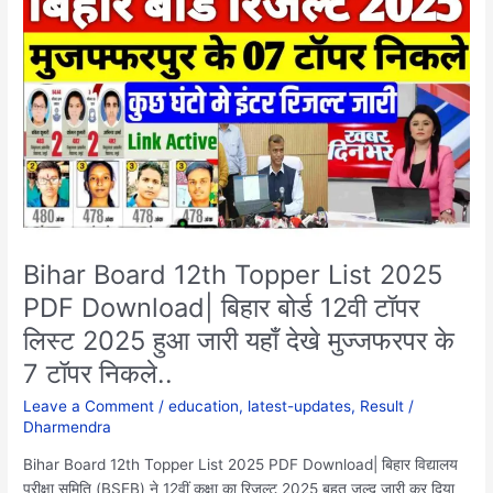
12th
Topper
List
2025
PDF
Download|
बिहार
बोर्ड
12वी
टॉपर
लिस्ट
Bihar Board 12th Topper List 2025
2025
PDF Download| बिहार बोर्ड 12वी टॉपर
हुआ
जारी
लिस्ट 2025 हुआ जारी यहाँ देखे मुज्जफरपर के
यहाँ
7 टॉपर निकले..
देखे
मुज्जफरपर
Leave a Comment
/
education
,
latest-updates
,
Result
/
Dharmendra
के
7
Bihar Board 12th Topper List 2025 PDF Download| बिहार विद्यालय
टॉपर
परीक्षा समिति (BSEB) ने 12वीं कक्षा का रिजल्ट 2025 बहुत जल्द जारी कर दिया