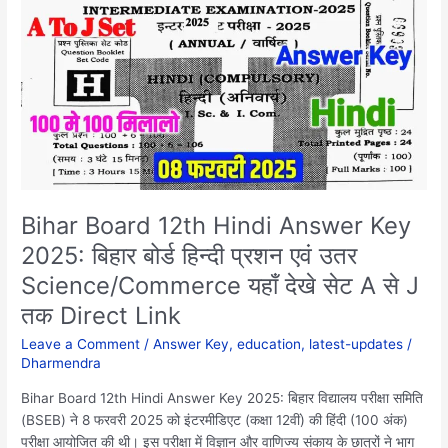
12th
Hindi
Answer
Key
2025:
बिहार
बोर्ड
हिन्दी
प्रशन
एवं
Bihar Board 12th Hindi Answer Key
उतर
2025: बिहार बोर्ड हिन्दी प्रशन एवं उतर
Science/Commerce
Science/Commerce यहाँ देखे सेट A से J
यहाँ
देखे
तक Direct Link
सेट
Leave a Comment
/
Answer Key
,
education
,
latest-updates
/
A
Dharmendra
से
J
Bihar Board 12th Hindi Answer Key 2025: बिहार विद्यालय परीक्षा समिति
तक
(BSEB) ने 8 फरवरी 2025 को इंटरमीडिएट (कक्षा 12वीं) की हिंदी (100 अंक)
Direct
परीक्षा आयोजित की थी। इस परीक्षा में विज्ञान और वाणिज्य संकाय के छात्रों ने भाग