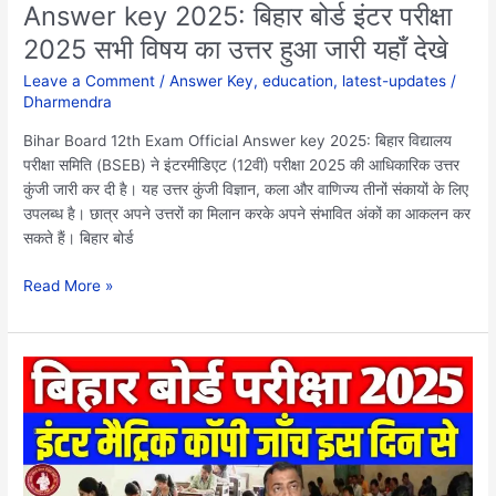
Answer key 2025: बिहार बोर्ड इंटर परीक्षा
सभी
2025 सभी विषय का उत्तर हुआ जारी यहाँ देखे
विषय
का
Leave a Comment
/
Answer Key
,
education
,
latest-updates
/
उत्तर
Dharmendra
हुआ
जारी
Bihar Board 12th Exam Official Answer key 2025: बिहार विद्यालय
यहाँ
परीक्षा समिति (BSEB) ने इंटरमीडिएट (12वीं) परीक्षा 2025 की आधिकारिक उत्तर
देखे
कुंजी जारी कर दी है। यह उत्तर कुंजी विज्ञान, कला और वाणिज्य तीनों संकायों के लिए
उपलब्ध है। छात्र अपने उत्तरों का मिलान करके अपने संभावित अंकों का आकलन कर
सकते हैं। बिहार बोर्ड
Read More »
Bihar
Board
10th
12th
Copy
Checking