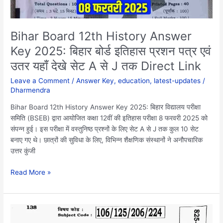
इतिहास
प्रशन
पत्र
Bihar Board 12th History Answer
एवं
Key 2025: बिहार बोर्ड इतिहास प्रशन पत्र एवं
उतर
उतर यहाँ देखे सेट A से J तक Direct Link
यहाँ
देखे
Leave a Comment
/
Answer Key
,
education
,
latest-updates
/
सेट
Dharmendra
A
से
Bihar Board 12th History Answer Key 2025: बिहार विद्यालय परीक्षा
J
समिति (BSEB) द्वारा आयोजित कक्षा 12वीं की इतिहास परीक्षा 8 फरवरी 2025 को
तक
संपन्न हुई। इस परीक्षा में वस्तुनिष्ठ प्रश्नों के लिए सेट A से J तक कुल 10 सेट
Direct
बनाए गए थे। छात्रों की सुविधा के लिए, विभिन्न शैक्षणिक संस्थानों ने अनौपचारिक
Link
उत्तर कुंजी
Read More »
Bihar
Board