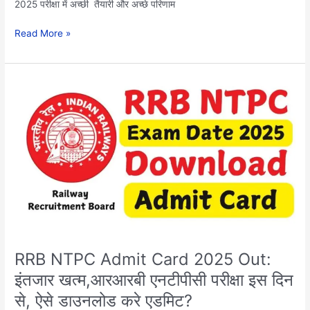
2025 परीक्षा में अच्छी तैयारी और अच्छे परिणाम
Read More »
RRB
NTPC
Admit
Card
2025
Out:
इंतजार
खत्म,आरआरबी
एनटीपीसी
परीक्षा
इस
दिन
RRB NTPC Admit Card 2025 Out:
से,
इंतजार खत्म,आरआरबी एनटीपीसी परीक्षा इस दिन
ऐसे
से, ऐसे डाउनलोड करे एडमिट?
डाउनलोड